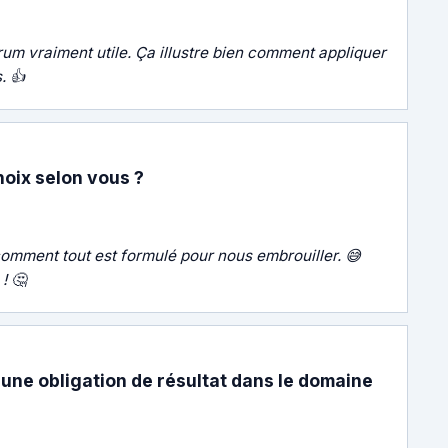
um vraiment utile. Ça illustre bien comment appliquer
. 👍
oix selon vous ?
u comment tout est formulé pour nous embrouiller. 😅
! 🤔
 une obligation de résultat dans le domaine