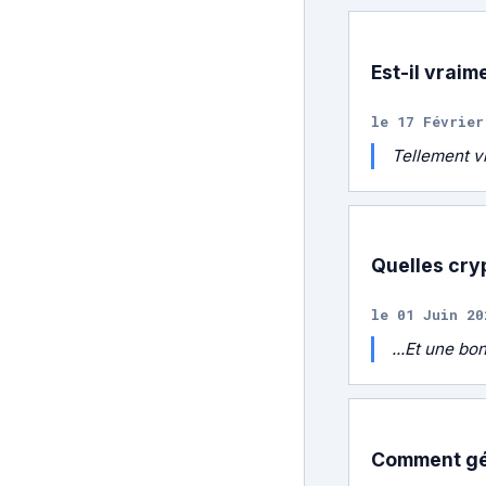
Est-il vraim
le 17 Février
Tellement vr
Quelles cry
le 01 Juin 20
...Et une bo
Comment gér